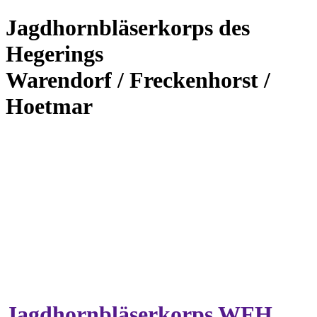
Jagdhornbläserkorps des
Hegerings
Warendorf / Freckenhorst /
Hoetmar
Jagdhornbläserkorps WFH