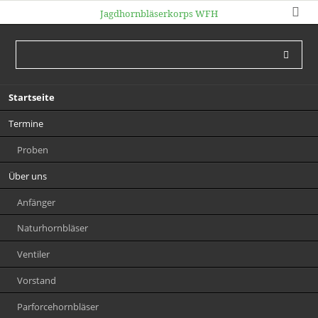
Jagdhornbläserkorps WFH
Navigation
Startseite
überspringen
Termine
Proben
Über uns
Anfänger
Naturhornbläser
Ventiler
Vorstand
Parforcehornbläser