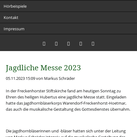
Hörbeispiele
Kontakt
Impressum
Twitter
LinkedIn
Instagram
Facebook
RSS-
Jagdliche Messe 2023
Feed
05.11.2023 15:09
von Markus Schräder
In der Freckenhorster Stiftskirche fand am heutigen Sonntag zu
Ehren des heiligen Hubertus eine jagdliche Messe statt. Eingeladen
hatte das Jagdhornbläserkorps Warendorf-Freckenhorst-Hoetmar,
das auch die musikalische Gestaltung des Gottesdienstes übernahm.
Die Jagdhornbläserinnen und -bläser hatten sich unter der Leitung