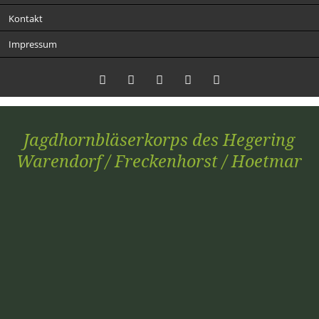
Kontakt
Impressum
Twitter
LinkedIn
Instagram
Facebook
RSS-
Jagdhornbläserkorps des Hegering
Feed
Warendorf / Freckenhorst / Hoetmar