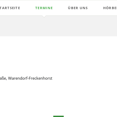
TARTSEITE
TERMINE
ÜBER UNS
HÖRBEI
Proben
Anfänger
Naturhornbläser
Ventiler
Vorstand
Parforcehornbläser
raße, Warendorf-Freckenhorst