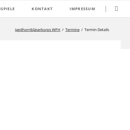
Navigation
SPIELE
KONTAKT
IMPRESSUM
überspringen
Jagdhornbläserkorps WFH
Termine
Termin Details