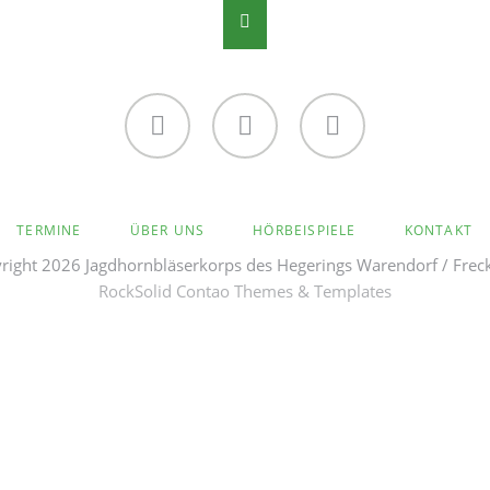
Facebook
Twitter
Instagram
TERMINE
ÜBER UNS
HÖRBEISPIELE
KONTAKT
ight 2026 Jagdhornbläserkorps des Hegerings Warendorf / Frec
RockSolid Contao Themes & Templates