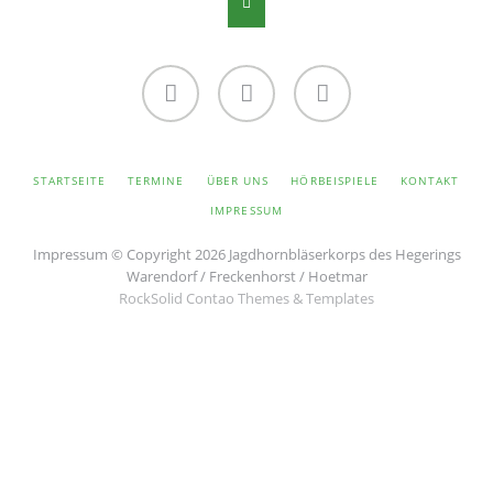
Facebook
Twitter
Instagram
NAVIGATION
STARTSEITE
TERMINE
ÜBER UNS
HÖRBEISPIELE
KONTAKT
ÜBERSPRINGEN
IMPRESSUM
Impressum
© Copyright 2026 Jagdhornbläserkorps des Hegerings
Warendorf / Freckenhorst / Hoetmar
RockSolid Contao Themes & Templates