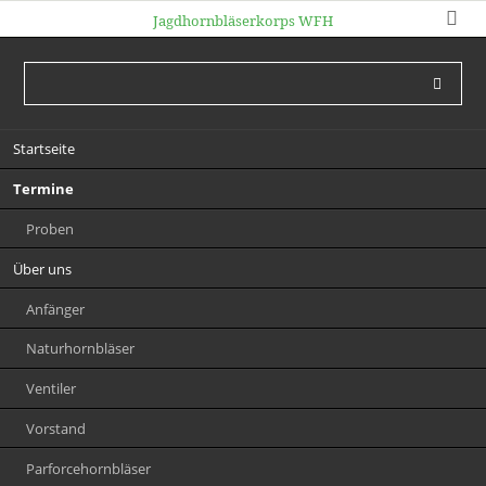
Jagdhornbläserkorps WFH
Navigation
Startseite
überspringen
Termine
Proben
Über uns
Anfänger
Naturhornbläser
Ventiler
Vorstand
Parforcehornbläser