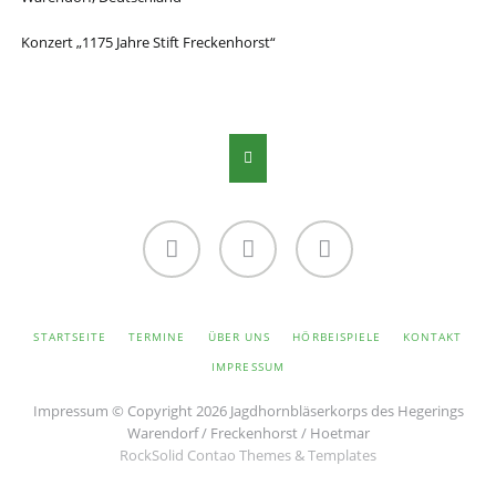
Konzert „1175 Jahre Stift Freckenhorst“
Facebook
Twitter
Instagram
NAVIGATION
STARTSEITE
TERMINE
ÜBER UNS
HÖRBEISPIELE
KONTAKT
ÜBERSPRINGEN
IMPRESSUM
Impressum
© Copyright 2026 Jagdhornbläserkorps des Hegerings
Warendorf / Freckenhorst / Hoetmar
RockSolid Contao Themes & Templates