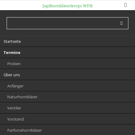
Jagdhornbläserkorps WFH
Navigation
Startseite
überspringen
Termine
Proben
Über uns
Anfänger
Naturhornbläser
Ventiler
Vorstand
Parforcehornbläser