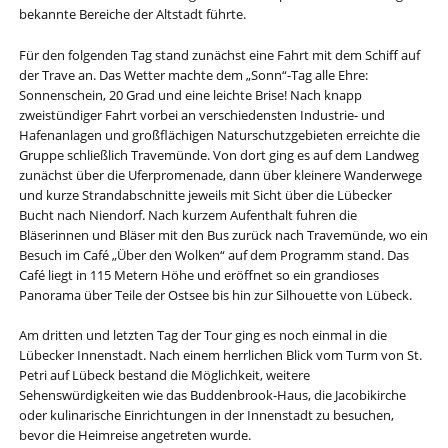
bekannte Bereiche der Altstadt führte.
Für den folgenden Tag stand zunächst eine Fahrt mit dem Schiff auf
der Trave an. Das Wetter machte dem „Sonn“-Tag alle Ehre:
Sonnenschein, 20 Grad und eine leichte Brise! Nach knapp
zweistündiger Fahrt vorbei an verschiedensten Industrie- und
Hafenanlagen und großflächigen Naturschutzgebieten erreichte die
Gruppe schließlich Travemünde. Von dort ging es auf dem Landweg
zunächst über die Uferpromenade, dann über kleinere Wanderwege
und kurze Strandabschnitte jeweils mit Sicht über die Lübecker
Bucht nach Niendorf. Nach kurzem Aufenthalt fuhren die
Bläserinnen und Bläser mit den Bus zurück nach Travemünde, wo ein
Besuch im Café „Über den Wolken“ auf dem Programm stand. Das
Café liegt in 115 Metern Höhe und eröffnet so ein grandioses
Panorama über Teile der Ostsee bis hin zur Silhouette von Lübeck.
Am dritten und letzten Tag der Tour ging es noch einmal in die
Lübecker Innenstadt. Nach einem herrlichen Blick vom Turm von St.
Petri auf Lübeck bestand die Möglichkeit, weitere
Sehenswürdigkeiten wie das Buddenbrook-Haus, die Jacobikirche
oder kulinarische Einrichtungen in der Innenstadt zu besuchen,
bevor die Heimreise angetreten wurde.