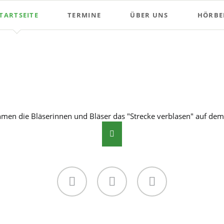
TARTSEITE
TERMINE
ÜBER UNS
HÖRBEI
Proben
Anfänger
Naturhornbläser
Ventiler
Vorstand
n die Bläserinnen und Bläser das "Strecke verblasen" auf dem 
Parforcehornbläser
Facebook
Twitter
Instagram