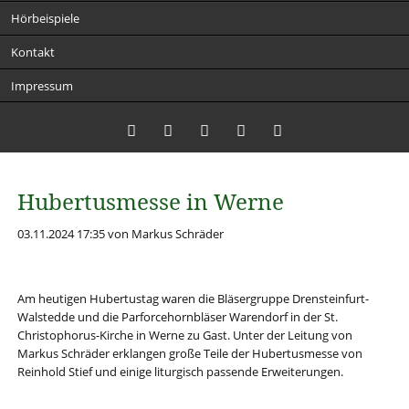
Hörbeispiele
Kontakt
Impressum
Twitter
LinkedIn
Instagram
Facebook
RSS-
Hubertusmesse in Werne
Feed
03.11.2024 17:35
von Markus Schräder
Am heutigen Hubertustag waren die Bläsergruppe Drensteinfurt-
Walstedde und die Parforcehornbläser Warendorf in der St.
Christophorus-Kirche in Werne zu Gast. Unter der Leitung von
Markus Schräder erklangen große Teile der Hubertusmesse von
Reinhold Stief und einige liturgisch passende Erweiterungen.