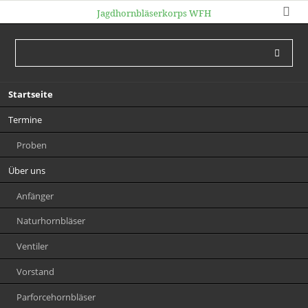
Jagdhornbläserkorps WFH
Navigation
Startseite
überspringen
Termine
Proben
Über uns
Anfänger
Naturhornbläser
Ventiler
Vorstand
Parforcehornbläser