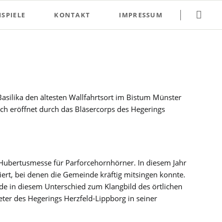
Navigation
SPIELE
KONTAKT
IMPRESSUM
überspringen
Basilika den ältesten Wallfahrtsort im Bistum Münster
sch eröffnet durch das Bläsercorps des Hegerings
 Hubertusmesse für Parforcehornhörner. In diesem Jahr
ert, bei denen die Gemeinde kräftig mitsingen konnte.
ade in diesem Unterschied zum Klangbild des örtlichen
eter des Hegerings Herzfeld-Lippborg in seiner