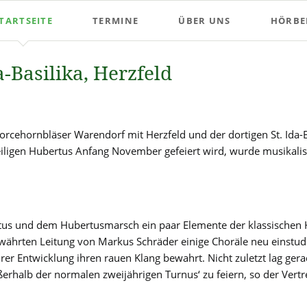
TARTSEITE
TERMINE
ÜBER UNS
HÖRBEI
Proben
Anfänger
-Basilika, Herzfeld
Naturhornbläser
Ventiler
Vorstand
forcehornbläser Warendorf mit Herzfeld und der dortigen St. Ida-
heiligen Hubertus Anfang November gefeiert wird, wurde musikali
Parforcehornbläser
oitus und dem Hubertusmarsch ein paar Elemente der klassischen
währten Leitung von Markus Schräder einige Choräle neu einstudi
hrer Entwicklung ihren rauen Klang bewahrt. Nicht zuletzt lag ger
rhalb der normalen zweijährigen Turnus‘ zu feiern, so der Vertr