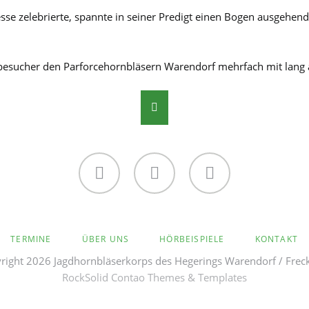
sse zelebrierte, spannte in seiner Predigt einen Bogen ausgehend
besucher den Parforcehornbläsern Warendorf mehrfach mit lang 
Facebook
Twitter
Instagram
TERMINE
ÜBER UNS
HÖRBEISPIELE
KONTAKT
ight 2026 Jagdhornbläserkorps des Hegerings Warendorf / Frec
RockSolid Contao Themes & Templates