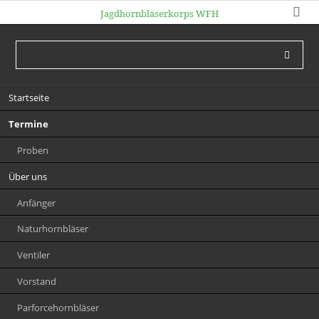
Jagdhornbläserkorps WFH
Navigation
Startseite
überspringen
Termine
Proben
Über uns
Anfänger
Naturhornbläser
Ventiler
Vorstand
Parforcehornbläser