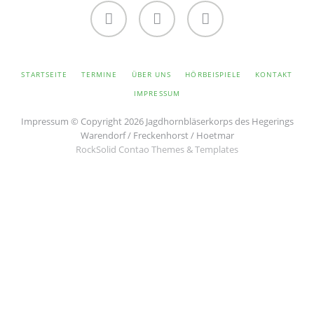
Facebook
Twitter
Instagram
NAVIGATION
STARTSEITE
TERMINE
ÜBER UNS
HÖRBEISPIELE
KONTAKT
ÜBERSPRINGEN
IMPRESSUM
Impressum
© Copyright 2026 Jagdhornbläserkorps des Hegerings
Warendorf / Freckenhorst / Hoetmar
RockSolid Contao Themes & Templates